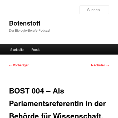
Zum
primären
Such
Inhalt
springen
Botenstoff
Der Biologie-Berufe-Podcast
Hauptmenü
Startseite
Feeds
Beitragsnavigation
←
Vorheriger
Nächster
→
BOST 004 – Als
Parlamentsreferentin in der
Behörde für Wissenschaft,